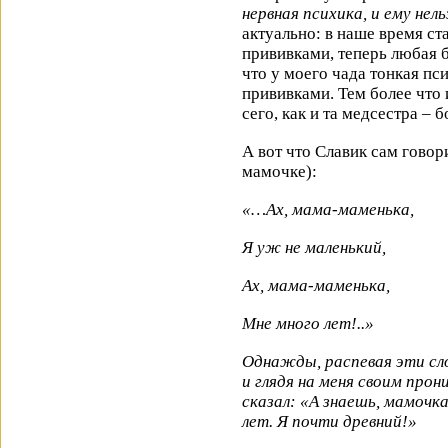
нервная психика, и ему нел
актуально: в наше время с
прививками, теперь любая б
что у моего чада тонкая пси
прививками. Тем более что 
сего, как и та медсестра –
А вот что Славик сам говори
мамочке):
«…Ах, мама-маменька,
Я уж не маленький,
Ах, мама-маменька,
Мне много лет!..»
Однажды, распевая эти сло
и глядя на меня своим прон
сказал: «А знаешь, мамочка
лет. Я почти древний!»