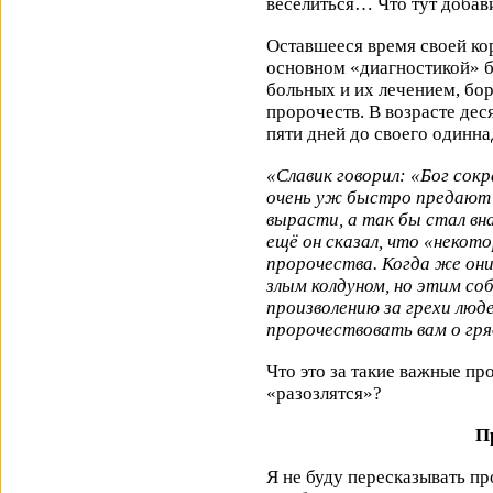
веселиться… Что тут доб
Оставшееся время своей ко
основном «диагностикой» 
больных и их лечением, бо
пророчеств. В возрасте дес
пяти дней до своего одинна
«Славик говорил: «Бог сок
очень уж быстро предают Б
вырасти, а так бы стал вн
ещё он сказал, что «некот
пророчества. Когда же они
злым колдуном, но этим с
произволению за грехи люд
пророчествовать вам о гр
Что это за такие важные пр
«разозлятся»?
П
Я не буду пересказывать пр