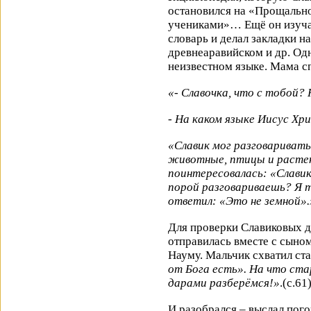
остановился на «Прощально
учениками»… Ещё он изуча
словарь и делал закладки н
древнеаравийском и др. Од
неизвестном языке. Мама с
«- Славочка, что с тобой?
- На каком языке Иисус Хри
«Славик мог разговаривать 
животные, птицы и растен
поинтересовалась: «Славик
порой разговариваешь? Я т
ответил: «Это не земной».
Для проверки Славиковых 
отправилась вместе с сыно
Науму. Мальчик схватил ста
от Бога есть». На что ста
дарами разберёмся!»
.(с.61
И разобрался – выслал пог