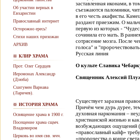
заставленная иконами, в то
Об участии верных в
съезжаются паломники, чи
Евхаристии
в его честь акафисты. Каме
Православный интернет
раздают приезжим. О мальч
первую из которых - "Чудес
Осторожно ересь!
сочинила его мать. В ранне
Стихи наших прихожан
сотрясение мозга. После че
АРХИВ
голоса" и "пророчествовать
Русская линия
КЛИР ХРАМА
О культе Славика Чебарк
Прот. Олег Сердцев
Иеромонах Александр
Священник Алексий Плу
(Дзюба)
Схигумен Варнава
(Ларичев).
Существует заразная правос
ИСТОРИЯ ХРАМА
Причём чем дурь дурее, тем
духовная наркомания – неу
Освящение храма в 1900 г.
христианской жизнью и как 
Посещение храма сщмч.
возбуждающих ощущений («
Владимиром
«православный кайф» требу
Церковь во имя свв. мчч.
«пророчества о конце света