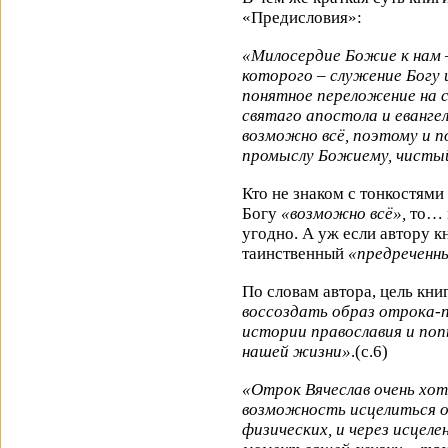
«Предисловия»:
«Милосердие Божие к нам –
которого – служение Богу 
понятное переложение на 
святаго апостола и еванге
возможно всё, поэтому и п
промыслу Божиему, чистый
Кто не знаком с тонкостями
Богу
«возможно всё»,
то… м
угодно. А уж если автору к
таинственный
«предреченн
По словам автора, цель кни
воссоздать образ отрока-п
истории православия и по
нашей жизни»
.(с.6)
«Отрок Вячеслав очень хот
возможность исцелиться о
физических, и через исцеле