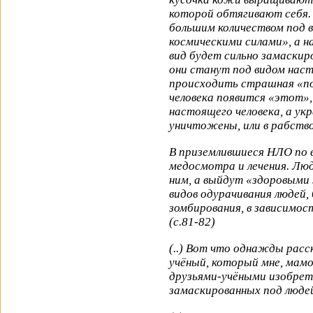
которой обтягивают себя.
большим количеством под 
космическими силами», а н
вид будет сильно замаскир
они станут под видом наст
происходить страшная «по
человека появится «этот»
настоящего человека, а ук
уничтожены, или в рабств
В приземлившиеся НЛО по в
медосмотра и лечения. Люд
ним, а выйдут «здоровыми 
видов одурачивания людей,
зомбирования, в зависимост
(с.81-82)
(..) Вот что однажды расс
учёный, который мне, мамоч
друзьями-учёными изобретё
замаскированных под люде