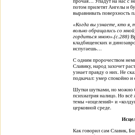
прочая… Упадут на нас с н
потом прилетят Ангелы и бу
выравнивать поверхность п
«Когда вы узнаете, кто я, 
вольно обращались со мной
гордиться мною».(с.288)
Вр
кладбищенских и динозавро
испугаешь…
С одним пророчеством немн
Славику, народ захочет рас
узнает правду о них. Не ск
подкачал: умер спокойно и
Шутки шутками, но можно б
психиатрия налицо. Но всё
темы «изцелений» и «колдун
церковной среде.
Исцел
Как говорил сам Славик, Бо