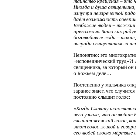
таинство крещения – это ч
Иногда и душа священника,
изнутри неизреченной радо
даёт возможность соверша
Безбожие людей – тяжкий г
превозмочь. Зато как раду
боголюбивые люди – такие,
награда священникам за ис
Непонятно: это многократ
«исповеднический труд»?! А
священника, за который он
о Божьем деле…
Постепенно у мальчика отк
заранее знает, что случится
постоянно слышит голос:
«Когда Славику исполнилос
него узнала, что он любит 
слышит женский голос, ко
этот голос живой и говори
его людей словно мёртвые 