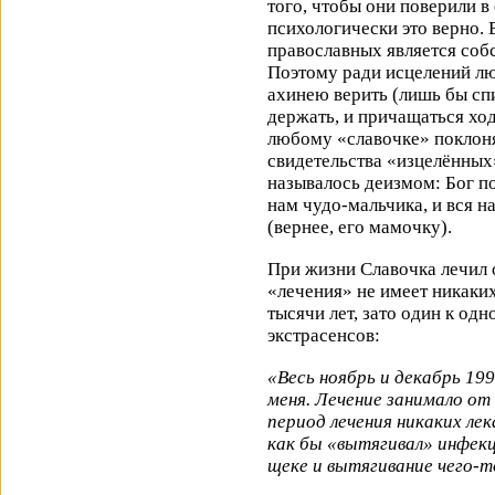
того, чтобы они поверили в
психологически это верно.
православных является собс
Поэтому ради исцелений лю
ахинею верить (лишь бы спи
держать, и причащаться ход
любому «славочке» поклоня
свидетельства «изцелённых»
называлось деизмом: Бог по
нам чудо-мальчика, и вся н
(вернее, его мамочку).
При жизни Славочка лечил 
«лечения» не имеет никаких
тысячи лет, зато один к од
экстрасенсов:
«Весь ноябрь и декабрь 199
меня. Лечение занимало от 
период лечения никаких лек
как бы «вытягивал» инфекц
щеке и вытягивание чего-то