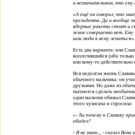
и незначительном, что ему 
«А ещё он говорил, что зн
президента. Да и вообще мы
ядерные ракеты стоят и ск
земле совершенно нет. Ему 
шли люди к нему лечиться».
Есть два варианта: или Слав
воплотившийся (ибо только
или кому-то действительно
Вся недолгая жизнь Славика
обычного мальчика: он учил
друзьями. Но даже из обыч
пытаются сделать необычные
один мальчик обижал Слави
этого хулигана и спросила:
«- Ты почему к Славику пр
обидел?
- Я не знаю.., - сказал Вова