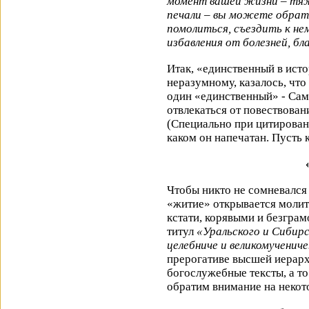
момент вашей жизни – тяж
печали – вы можете обрат
помолиться, съездить к нем
избавления от болезней, бл
Итак, «единственный в ист
неразумному, казалось, что
один «единственный» - Са
отвлекаться от повествован
(Специально при цитировани
каком он напечатан. Пусть 
Чтобы никто не сомневался 
«житие» открывается молит
кстати, корявыми и безграм
титул
«Уральского и Сибир
целебниче и великомученич
прерогативе высшей иерарх
богослужебные тексты, а 
обратим внимание на некот