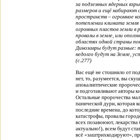
за подземных ядерных взры
размеров и ещё набирают с
пространств – огромное ко
потеплении климата земля
огромных пластов земли в 
провалы в земле, или ополз
областях одной страны поя
Динозавры будут разные: т
недолго будут на Земле, у
(с.277)
Вас ещё не стошнило от по
нет, то, разумеется, вы ску
апокалиптические пророчес
и подготавливают авторы к
Остальные пророчества мал
панической дури, которая ко
последние времена, до кото
катастрофы, провалы городо
всех позавоюют, лекарства
актуально!), всем будут ста
всё «заштрихкодируют», пр