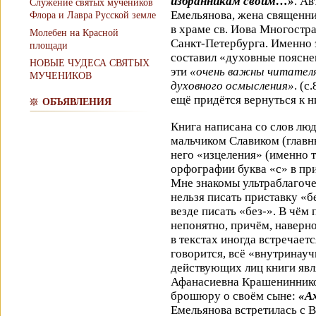
избранникам своим…»
. А
Служение святых мучеников
Емельянова, жена священн
Флора и Лавра Русской земле
в храме св. Иова Многостр
Молебен на Красной
Санкт-Петербурга. Именно э
площади
составил «духовные поясне
НОВЫЕ ЧУДЕСА СВЯТЫХ
эти
«очень важны читателя
МУЧЕНИКОВ
духовного осмысления»
. (с
ещё придётся вернуться к н
ОБЪЯВЛЕНИЯ
Книга написана со слов люд
мальчиком Славиком (главны
него «изцеления» (именно т
орфографии буква «с» в при
Мне знакомы ультраблагоче
нельзя писать приставку «б
везде писать «без-». В чём
непонятно, причём, наверно
в текстах иногда встречаетс
говорится, всё «внутринауч
действующих лиц книги явл
Афанасиевна Крашенинников
брошюру о своём сыне:
«А
Емельянова встретилась с 