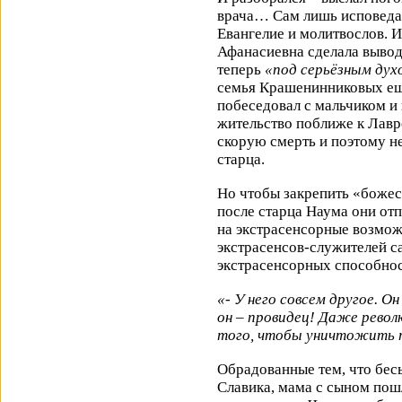
врача… Сам лишь исповедал
Евангелие и молитвослов. И
Афанасиевна сделала вывод,
теперь
«под серьёзным дух
семья Крашенинниковых ещё
побеседовал с мальчиком и
жительство поближе к Лавр
скорую смерть и поэтому н
старца.
Но чтобы закрепить «божес
после старца Наума они от
на экстрасенсорные возмож
экстрасенсов-служителей са
экстрасенсорных способнос
«- У него совсем другое. 
он – провидец! Даже револю
того, чтобы уничтожить т
Обрадованные тем, что бес
Славика, мама с сыном по