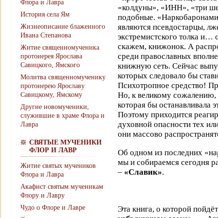
Флора и Лавра
«колдуны», «ИНН», «три ше
История села Ям
подобные. «Наркобаронами
являются псевдостарцы, л
Жизнеописание блаженного
Ивана Степанова
экстремистского толка и… 
скажем, книжонок. А распр
Житие священномученика
среди православных вполне
протоиерея Ярослава
Савицкого, Ямского
книжную сеть. Сейчас выпу
которых следовало бы став
Молитва священномученику
Психотропное средство! Пр
протоиерею Ярославу
Но, к великому сожалению, 
Савицкому, Ямскому
которая бы останавливала э
Другие новомученики,
Поэтому приходится реагир
служившие в храме Флора и
духовной опасности тех или
Лавра
они массово распространят
СВЯТЫЕ МУЧЕНИКИ
ФЛОР И ЛАВР
Об одном из последних «на
мы и собираемся сегодня ра
Житие святых мучеников
–
«Славик»
.
Флора и Лавра
Акафист святым мученикам
Флору и Лавру
Чудо о Флоре и Лавре
Эта книга, о которой пойдёт