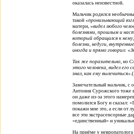
оказалась неизвестной.
Мальчик родился необычны
такой
«пронизывающий взг
матери,
«видел любого чело
болезнями, прошлым и наст
который обращался к нему, о
болезни, недуги, внутренни
иногда и прямо говорил: «З
Так же поразительно, но С
этого человека, видел его 
знал, как ему вылечиться»
.
Замечательный мальчик, с 
Антония Сурожского тоже 
он даже из-за этого намере
помолился Богу и сказал: «Г
покажи мне это, а если от л
все эти экстрасенсорные да
«единственный» и уникал
На приёме у невропатолога