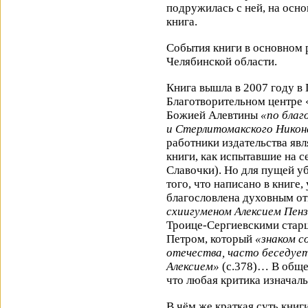
подружилась с ней, на осно
книга.
События книги в основном р
Челябинской области.
Книга вышла в 2007 году в
Благотворительном центре 
Божией Алевтины
«по благ
и Стерлитомакского Нико
работники издательства яв
книги, как испытавшие на с
Славочки). Но для пущей у
того, что написано в книге,
благословлена духовным о
схиигуменом Алексием Пе
Троице-Сергиевскими стар
Петром, который
«знаком с
отечества, часто беседу
Алексием»
(с.378)… В обще
что любая критика изначаль
В чём же краткая суть книг