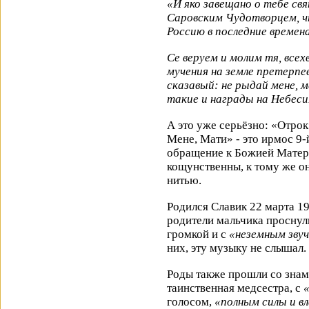
«И яко завещано о тебе 
Саровским Чудотворцем, ч
Россию в последние времена
Се веруем и молим тя, всехв
мучения на земле претерпе
сказавый: не рыдай мене, м
такие и награды на Небеси
А это уже серьёзно: «Отрок
Мене, Мати» - это ирмос 9-
обращение к Божией Матер
кощунственны, к тому же о
нитью.
Родился Славик 22 марта 19
родители мальчика проснул
громкой и с
«неземным зву
них, эту музыку не слышал. 
Роды также прошли со знам
таинственная медсестра, с
голосом,
«полным силы и в