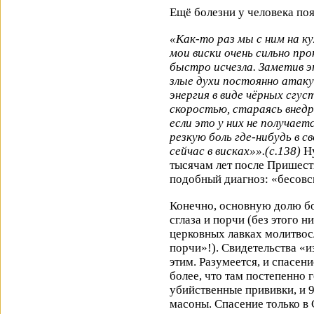
Ещё болезни у человека по
«Как-то раз мы с ним на ку
мои виски очень сильно про
быстро исчезла. Заметив э
злые духи постоянно атаку
энергия в виде чёрных сгу
скоростью, стараясь внедри
если это у них не получает
резкую боль где-нибудь в св
сейчас в висках»».(с.138)
Ну
тысячам лет после Пришест
подобный диагноз: «бесов
Конечно, основную долю бо
сглаза и порчи (без этого 
церковных лавках молитвос
порчи»!). Свидетельства «
этим. Разумеется, и спасен
более, что там постепенно 
убийственные прививки, и 9
масоны. Спасение только в 