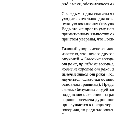
ради меня, обезумевшего в 
С каждым годом спасаться 
уходить в пустыню для пока
нужную косыночку (камушек и
Ведь это же просто уму не
примитивному язычеству с 
при этом уверены, что Госп
Главный упор в исцелениях 
известно, что ничего другог
опухолей.
«Славочка говори
от рака, причём не говорил
новые лекарства от рака, 
излечиваться от рака
».(с
научиться, Славочка остави
основном травяных). Предст
сколько безумных людей за
поддавались лечению на ра
горящие «семена дурнишник
прислушается к предостере
поверили, то ради здоровья