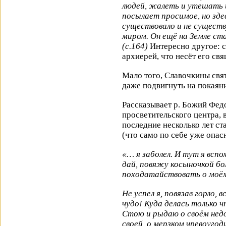
людей, жалеть и утешать 
посылает просимое, но здес
существовало и не существ
миром. Он ещё на Земле ст
(с.164)
Интересно другое: с
архиерей, что несёт его св
Мало того, Славочкины свя
даже подвигнуть на покаян
Рассказывает р. Божий Федо
просветительского центра, 
последние несколько лет с
(что само по себе уже опа
«… я заболел. И тут я вспо
дай, повяжу косыночкой бо
походатайствовать о моём
Не успел я, повязав горло,
чудо! Куда делась только 
Стою и рыдаю о своём нед
своей, о мерзком чревоугод