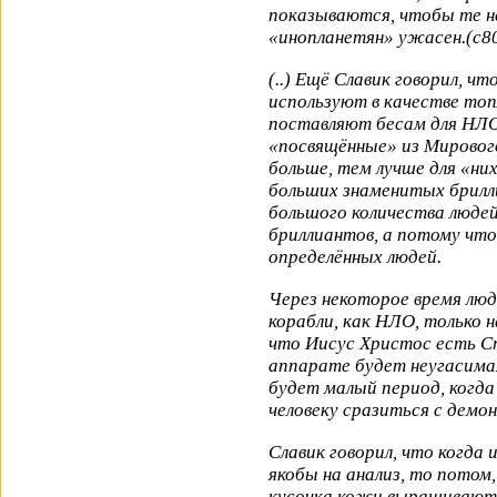
показываются, чтобы те не
«инопланетян» ужасен.(с8
(..) Ещё Славик говорил, 
используют в качестве то
поставляют бесам для НЛО
«посвящённые» из Мировог
больше, тем лучше для «ни
больших знаменитых брилл
большого количества людей
бриллиантов, а потому чт
определённых людей.
Через некоторое время лю
корабли, как НЛО, только 
что Иисус Христос есть С
аппарате будет неугасимая
будет малый период, когд
человеку сразиться с демо
Славик говорил, что когда 
якобы на анализ, то потом,
кусочка кожи выращивают 