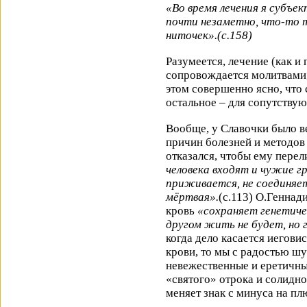
«Во время лечения я субъек
почти незаметно, что-то т
ниточек».(с.158)
Разумеется, лечение (как и
сопровождается молитвами,
этом совершенно ясно, что с
остальное – для сопутству
Вообще, у Славочки было в
причин болезней и методов 
отказался, чтобы ему перел
человека входят и чужие гр
приживается, не соединяет
мёртвая».
(с.113) О.Геннади
кровь
«сохраняет генетичес
другом жить не будет, но
когда дело касается иегови
крови, то мы с радостью шу
невежественные и еретичны
«святого» отрока и солидн
меняет знак с минуса на п