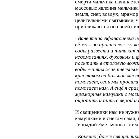
смерти мальчика начинаетс
массовые явления мальчика
земля, снег, воздух, мрамо
целительными святынями, ч
приближаются по своей сил
«Валентина Афанасиевна на
её можно просто ложку ча
воды развести и пить как 
недомоганиях, духовных и 
посыпать в столовую ложку
воды – этим живительным
крестиком на больное место
помогает, ведь мы просили
помогает нам. А ещё я сраз
мраморные камушки с моги
окропить и пить с верой и
И священники нам не нужны
камушками и снегом сами, 
Геннадий Емельянов с этим
«Конечно, даже священники