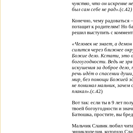
чувство, что он искренне н
был сам себе не рад».
(с.42
)
Конечно, чему радоваться – 
потащит к родителям! Но б
решил выступить с коммен
«Человек не знает, а демон
силится через ближнее ок
Божие дело. Кстати, это о
богоугодности. Ведь не зря 
искушения за доброе дело,
речь идёт о спасении души
мир, без помощи Божией зд
не понимал мальчик, зачем 
плакал».
(с.42)
Вот так: если ты в 9 лет по
твоей богоугодности и значи
Батюшка, простите, вы бр
Мальчик Славик любил чита
энциклопедия, которую Сла