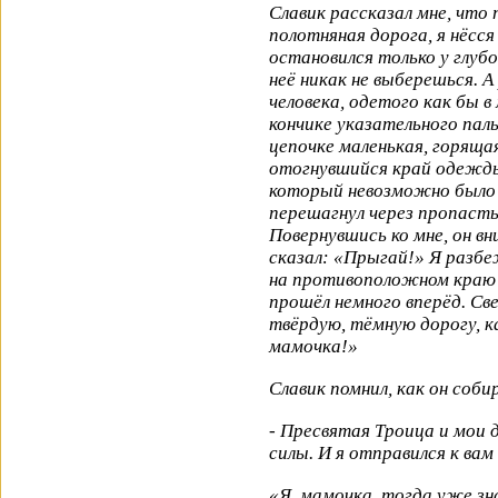
Славик рассказал мне, что
полотняная дорога, я нёсся
остановился только у глубо
неё никак не выберешься. А
человека, одетого как бы 
кончике указательного паль
цепочке маленькая, горяща
отогнувшийся край одежды
который невозможно было 
перешагнул через пропасть
Повернувшись ко мне, он в
сказал: «Прыгай!» Я разбе
на противоположном краю 
прошёл немного вперёд. Св
твёрдую, тёмную дорогу, к
мамочка!»
Славик помнил, как он соби
- Пресвятая Троица и мои 
силы. И я отправился к вам
«Я, мамочка, тогда уже зна