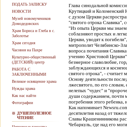
ПОДАТЬ ЗАПИСКУ
Глава синодальной комисси
Крутицкий и Коломенский 
НОВОСТИ
с духом Церкви распростра
Музей новомучеников
"святого отрока Славика", 
Домодедовских
"Из опыта Церкви мы знаем
Храм Бориса и Глеба в с.
соблазняют простых и легко
Заболотье
Церкви, уводят к погибели",
Храм сегодня
митрополит Челябинско-Зла
Часовня на Пахре
вопроса почитания Славика 
учению Христовой Церкви"
Культурно-общественный
безмерное славолюбие, гор
(ДЕТСКИЙ) центр
заблуждающихся и коснеющ
РАБОТА С
святого отрока", - считает
ЗАКЛЮЧЕННЫМИ
Основу деятельности после
Великое освящение храма
лжесвятого, по его словам,
Нужды храма
нелепых "чудес" и "пророч
Как нас найти
души содержанием, почти м
погребения этого ребенка, 
Фотографии
Как напоминает Newsru.com
десятилетия назад от тяжел
ДУШЕПОЛЕЗНОЕ
ЧТЕНИЕ
Славы Крашенинникова расп
Чебаркуль, где над его мо
Церковные таинства