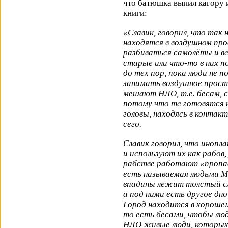
что батюшка выпил кагору
книги:
«Славик, говорил, что так 
находятся в воздушном про
разбиваться самолёты и ве
старые или что-то в них п
до тех пор, пока люди не 
занимать воздушное прост
мешают НЛО, т.е. бесам, с
потому что те готовятся к
головы, находясь в конта
сего.
Славик говорил, что инопл
и используют их как рабов, 
рабстве работают «пропавш
есть называемая людьми М
впадины лежит толстый сл
а под ними есть другое дно
Город находится в хорошем
то есть бесами, чтобы люд
НЛО живые люди, которых 