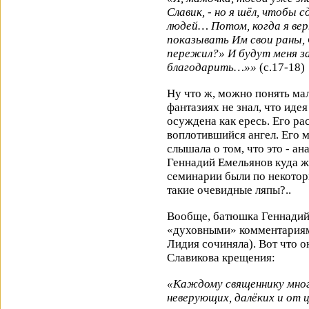
Славик, - но я шёл, чтобы 
людей… Потом, когда я вер
показывать Им свои раны, 
пережил?» И будут меня за
благодарить…»»
(с.17-18)
Ну что ж, можно понять мал
фантазиях не знал, что иде
осуждена как ересь. Его рас
воплотившийся ангел. Его 
слышала о том, что это - а
Геннадий Емельянов куда ж 
семинарии были по некотор
такие очевидные ляпы?..
Вообще, батюшка Геннадий
«духовными» комментариями
Лидия сочиняла). Вот что о
Славикова крещения:
«Каждому священнику мног
неверующих, далёких и от ц