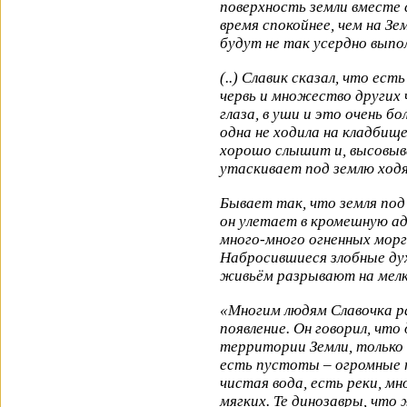
поверхность земли вместе с
время спокойнее, чем на З
будут не так усердно выпо
(..) Славик сказал, что ест
червь и множество других че
глаза, в уши и это очень бо
одна не ходила на кладбище
хорошо слышит и, высовыв
утаскивает под землю ходя
Бывает так, что земля под
он улетает в кромешную ад
много-много огненных мор
Набросившиеся злобные дух
живьём разрывают на мелки
«Многим людям Славочка ра
появление. Он говорил, что
территории Земли, только в
есть пустоты – огромные 
чистая вода, есть реки, мн
мягких. Те динозавры, что 