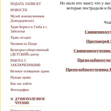
Но мало кто знает, что у н
ПОДАТЬ ЗАПИСКУ
которые пострадали и б
НОВОСТИ
Музей новомучеников
Домодедовских
Чта
Храм Бориса и Глеба в с.
Заболотье
Священномуч
Храм сегодня
Протоиерей 
Часовня на Пахре
Культурно-общественный
Священномученик 
(ДЕТСКИЙ) центр
Преподобномуче
РАБОТА С
ЗАКЛЮЧЕННЫМИ
Преподобномученица Е
Великое освящение храма
Нужды храма
Как нас найти
Фотографии
ДУШЕПОЛЕЗНОЕ
ЧТЕНИЕ
Церковные таинства