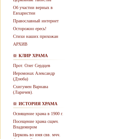
Об участии верных в
Евхаристии
Православный интернет
Осторожно ересь!
Стихи наших прихожан
АРХИВ
КЛИР ХРАМА
Прот. Олег Сердцев
Иеромонах Александр
(Дзюба)
Схигумен Варнава
(Ларичев).
ИСТОРИЯ ХРАМА
Освящение храма в 1900 г.
Посещение храма сщмч.
Владимиром
Церковь во имя свв. мчч.