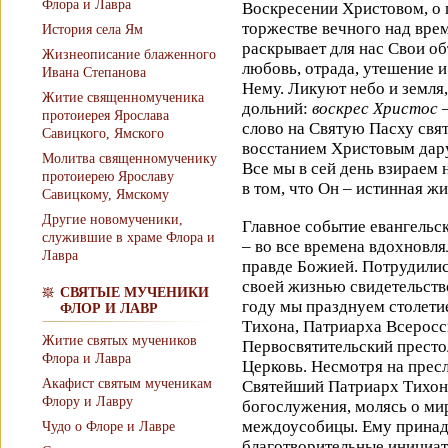
Флора и Лавра
Воскресении Христовом, о 
торжестве вечного над вр
История села Ям
раскрывает для нас Свои о
Жизнеописание блаженного
любовь, отрада, утешение 
Ивана Степанова
Нему. Ликуют небо и земля
Житие священномученика
дольний:
воскрес Христос 
протоиерея Ярослава
слово на Святую Пасху свят
Савицкого, Ямского
восстанием Христовым дару
Молитва священномученику
Все мы в сей день взираем
протоиерею Ярославу
в том, что Он – истинная ж
Савицкому, Ямскому
Другие новомученики,
Главное событие евангельс
служившие в храме Флора и
– во все времена вдохновл
Лавра
правде Божией. Потрудились
своей жизнью свидетельств
СВЯТЫЕ МУЧЕНИКИ
году мы празднуем столети
ФЛОР И ЛАВР
Тихона, Патриарха Всеросс
Житие святых мучеников
Первосвятительский престо
Флора и Лавра
Церковь. Несмотря на пресл
Акафист святым мученикам
Святейший Патриарх Тихон
Флору и Лавру
богослужения, молясь о ми
междоусобицы. Ему принад
Чудо о Флоре и Лавре
благотворительные инициат