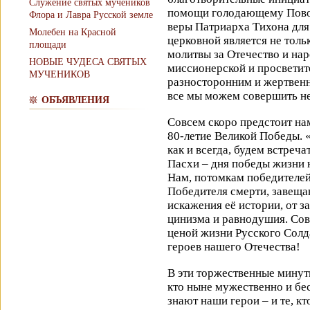
Служение святых мучеников
помощи голодающему Повол
Флора и Лавра Русской земле
веры Патриарха Тихона дл
Молебен на Красной
церковной является не тол
площади
молитвы за Отечество и на
НОВЫЕ ЧУДЕСА СВЯТЫХ
миссионерской и просветит
МУЧЕНИКОВ
разносторонним и жертвенн
все мы можем совершить не
ОБЪЯВЛЕНИЯ
Совсем скоро предстоит на
80-летие Великой Победы. «
как и всегда, будем встреч
Пасхи – дня победы жизни 
Нам, потомкам победителе
Победителя смерти, завеща
искажения её истории, от з
цинизма и равнодушия. Сов
ценой жизни Русского Солд
героев нашего Отечества!
В эти торжественные минут
кто ныне мужественно и бе
знают наши герои – и те, кт