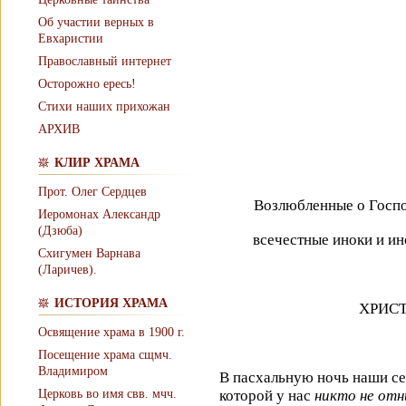
Об участии верных в
Евхаристии
Православный интернет
Осторожно ересь!
Стихи наших прихожан
АРХИВ
КЛИР ХРАМА
Прот. Олег Сердцев
Возлюбленные о Госпо
Иеромонах Александр
(Дзюба)
всечестные иноки и ин
Схигумен Варнава
(Ларичев).
ИСТОРИЯ ХРАМА
ХРИСТ
Освящение храма в 1900 г.
Посещение храма сщмч.
Владимиром
В пасхальную ночь наши се
Церковь во имя свв. мчч.
которой у нас
никто не от