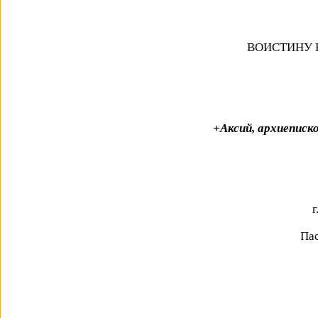
ВОИСТИНУ 
+Аксий, архиеписк
г
Пас