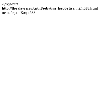
Документ
http://floralavra.ru/cntnt/sobytiya_h/sobytiya_h2/n538.html
не найден! Код n538